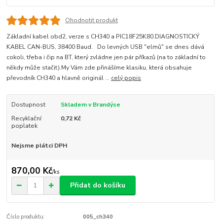
Ohodnotit produkt
Základní kabel obd2, verze s CH340 a PIC18F25K80.DIAGNOSTICKÝ
KABEL CAN-BUS, 38400 Baud. Do levných USB "elmů" se dnes dává
cokoli, třeba i čip na BT, který zvládne jen pár příkazů (na to základní to
někdy může stačit).My Vám zde přinášíme klasiku, která obsahuje
převodník CH340 a hlavně originál ...
celý popis
Dostupnost
Skladem v Brandýse
Recyklační
0,72 Kč
poplatek
Nejsme plátci DPH
870,00 Kč
/
ks
Přidat do košíku
Číslo produktu:
005_ch340