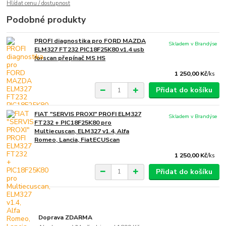
Hlídat cenu / dostupnost
Podobné produkty
PROFI diagnostika pro FORD MAZDA
Skladem v Brandýse
ELM327 FT232 PIC18F25K80 v1.4 usb
forscan přepínač MS HS
1 250,00 Kč
/
ks
Přidat do košíku
FIAT "SERVIS PROXI" PROFI ELM327
Skladem v Brandýse
FT232 + PIC18F25K80 pro
Multiecuscan, ELM327 v1.4, Alfa
Romeo, Lancia, FiatECUScan
1 250,00 Kč
/
ks
Přidat do košíku
Doprava ZDARMA