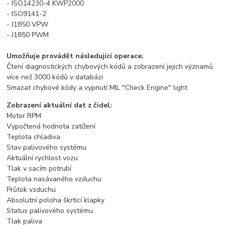
- ISO14230-4 KWP2000
- ISO9141-2
- J1850 VPW
- J1850 PWM
Umožňuje provádět následující operace:
Čtení diagnostických chybových kódů a zobrazení jejich významů
více než 3000 kódů v databázi
Smazat chybové kódy a vypnutí MIL "Check Engine" light
Zobrazení aktuální dat z čidel:
Motor RPM
Vypočtená hodnota zatížení
Teplota chladiva
Stav palivového systému
Aktuální rychlost vozu
Tlak v sacím potrubí
Teplota nasávaného vzduchu
Průtok vzduchu
Absolutní poloha škrticí klapky
Status palivového systému
Tlak paliva