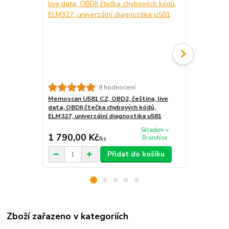
8 hodnocení
Memoscan U581 CZ, OBD2, čeština, live
Diagnostika
data, OBDII čtečka chybových kódů,
(Memoscan U
ELM327, univerzální diagnostika u581
OBD2 OBDII 
ELM327
Skladem v
1 790,00 Kč
1 970,00
Brandýse
/
ks
Přidat do košíku
Zboží zařazeno v kategoriích