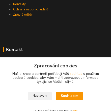
Kontakty
Ochrana osobních údajů
Zpětný odběr
Kontakt
Zpracování cookies
EasyDiag.cz
Náš e-shop a partneři potřebují Váš
souhlas
s použitím
souborů cookies, aby Vám mohli zobrazovat informace
608 88 52 33
týkající se Vašich zájmů.
obchod@easydiag.cz
Souhlasím
Nastavení