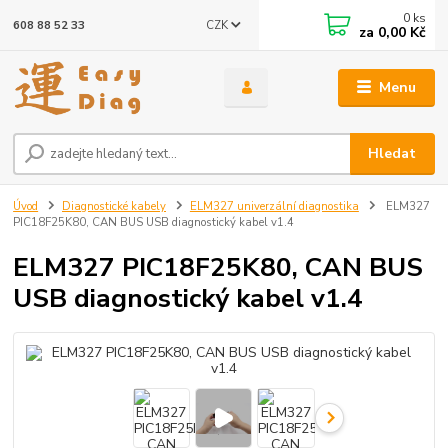
0
ks
CZK
608 88 52 33
za
0,00 Kč
Menu
Hledat
Úvod
Diagnostické kabely
ELM327 univerzální diagnostika
ELM327
PIC18F25K80, CAN BUS USB diagnostický kabel v1.4
ELM327 PIC18F25K80, CAN BUS
USB diagnostický kabel v1.4