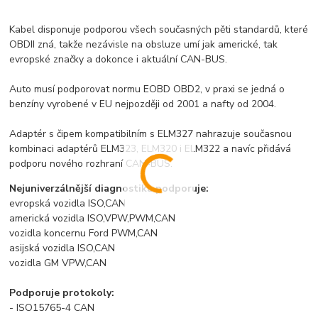
Kabel disponuje podporou všech současných pěti standardů, které
OBDII zná, takže nezávisle na obsluze umí jak americké, tak
evropské značky a dokonce i aktuální CAN-BUS.
Auto musí podporovat normu EOBD OBD2, v praxi se jedná o
benzíny vyrobené v EU nejpozději od 2001 a nafty od 2004.
Adaptér s čipem kompatibilním s ELM327 nahrazuje současnou
kombinaci adaptérů ELM323, ELM320 i ELM322 a navíc přidává
podporu nového rozhraní CAN-BUS.
Nejuniverzálnější diagnostika podporuje:
evropská vozidla ISO,CAN
americká vozidla ISO,VPW,PWM,CAN
vozidla koncernu Ford PWM,CAN
asijská vozidla ISO,CAN
vozidla GM VPW,CAN
Podporuje protokoly:
- ISO15765-4 CAN