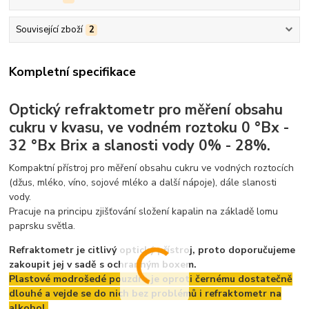
Související zboží
2
Kompletní specifikace
Optický refraktometr pro měření obsahu
cukru v kvasu, ve vodném roztoku 0 °Bx -
32 °Bx Brix a slanosti vody 0% - 28%.
Kompaktní přístroj pro měření obsahu cukru ve vodných roztocích
(džus, mléko, víno, sojové mléko a další nápoje), dále slanosti
vody.
Pracuje na principu zjišťování složení kapalin na základě lomu
paprsku světla.
Refraktometr je citlivý optický přístroj, proto doporučujeme
zakoupit jej v sadě s ochranným boxem.
Plastové modrošedé pouzdro je oproti černému dostatečně
dlouhé a vejde se do nich bez problémů i refraktometr na
alkohol.