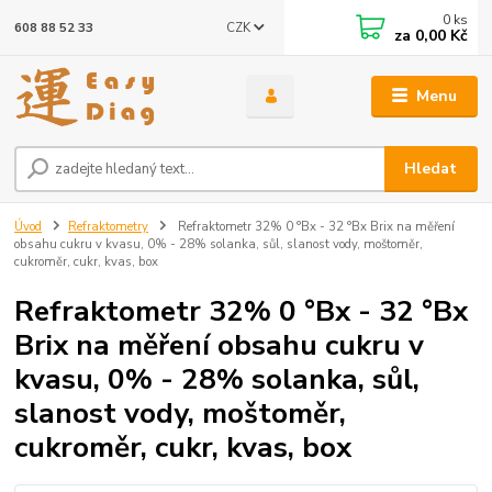
0
ks
CZK
608 88 52 33
za
0,00 Kč
Menu
Hledat
Úvod
Refraktometry
Refraktometr 32% 0 °Bx - 32 °Bx Brix na měření
obsahu cukru v kvasu, 0% - 28% solanka, sůl, slanost vody, moštoměr,
cukroměr, cukr, kvas, box
Refraktometr 32% 0 °Bx - 32 °Bx
Brix na měření obsahu cukru v
kvasu, 0% - 28% solanka, sůl,
slanost vody, moštoměr,
cukroměr, cukr, kvas, box