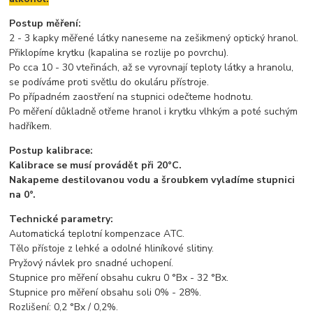
Postup měření:
2 - 3 kapky měřené látky naneseme na zešikmený optický hranol.
Přiklopíme krytku (kapalina se rozlije po povrchu).
Po cca 10 - 30 vteřinách, až se vyrovnají teploty látky a hranolu,
se podíváme proti světlu do okuláru přístroje.
Po případném zaostření na stupnici odečteme hodnotu.
Po měření důkladně otřeme hranol i krytku vlhkým a poté suchým
hadříkem.
Postup kalibrace:
Kalibrace se musí provádět při 20°C.
Nakapeme destilovanou vodu a šroubkem vyladíme stupnici
na 0°.
Technické parametry:
Automatická teplotní kompenzace ATC.
Tělo přístoje z lehké a odolné hliníkové slitiny.
Pryžový návlek pro snadné uchopení.
Stupnice pro měření obsahu cukru 0 °Bx - 32 °Bx.
Stupnice pro měření obsahu soli 0% - 28%.
Rozlišení: 0,2 °Bx / 0,2%.