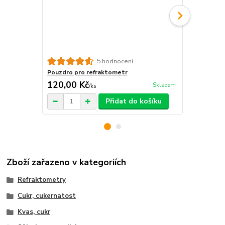
Box pro ref
5 hodnocení
Pouzdro pro refraktometr
120,00 Kč
120,00 K
Skladem
/
ks
Přidat do košíku
Zboží zařazeno v kategoriích
Refraktometry
Cukr, cukernatost
Kvas, cukr