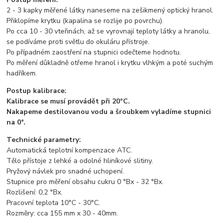
2 - 3 kapky měřené látky naneseme na zešikmený optický hranol.
Přiklopíme krytku (kapalina se rozlije po povrchu).
Po cca 10 - 30 vteřinách, až se vyrovnají teploty látky a hranolu,
se podíváme proti světlu do okuláru přístroje.
Po případném zaostření na stupnici odečteme hodnotu.
Po měření důkladně otřeme hranol i krytku vlhkým a poté suchým
hadříkem.
Postup kalibrace:
Kalibrace se musí provádět při 20°C.
Nakapeme destilovanou vodu a šroubkem vyladíme stupnici
na 0°.
Technické parametry:
Automatická teplotní kompenzace ATC.
Tělo přístoje z lehké a odolné hliníkové slitiny.
Pryžový návlek pro snadné uchopení.
Stupnice pro měření obsahu cukru 0 °Bx - 32 °Bx.
Rozlišení: 0,2 °Bx.
Pracovní teplota 10°C - 30°C.
Rozměry: cca 155 mm x 30 - 40mm.