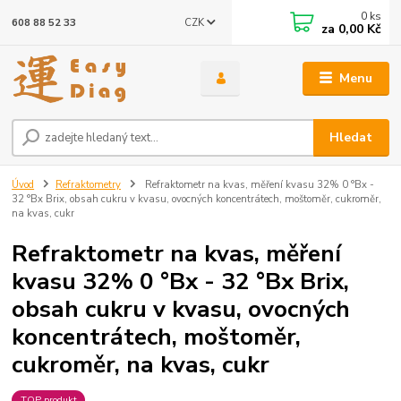
0
ks
CZK
608 88 52 33
za
0,00 Kč
Menu
Hledat
Úvod
Refraktometry
Refraktometr na kvas, měření kvasu 32% 0 °Bx -
32 °Bx Brix, obsah cukru v kvasu, ovocných koncentrátech, moštoměr, cukroměr,
na kvas, cukr
Refraktometr na kvas, měření
kvasu 32% 0 °Bx - 32 °Bx Brix,
obsah cukru v kvasu, ovocných
koncentrátech, moštoměr,
cukroměr, na kvas, cukr
TOP produkt