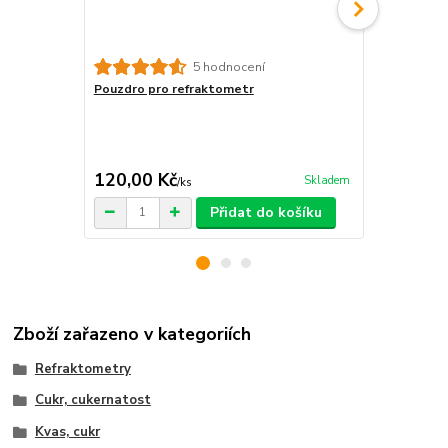
5 hodnocení
Pouzdro pro refraktometr
Refraktomet
automobilu, 
kapalina, el
kapaliny, fri
cena od
120,00 Kč
520,00 K
Skladem
/
ks
Přidat do košíku
Zboží zařazeno v kategoriích
Refraktometry
Cukr, cukernatost
Kvas, cukr