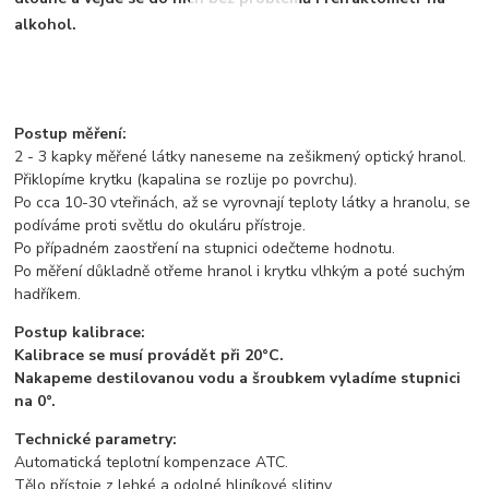
alkohol.
Postup měření:
2 - 3 kapky měřené látky naneseme na zešikmený optický hranol.
Přiklopíme krytku (kapalina se rozlije po povrchu).
Po cca 10-30 vteřinách, až se vyrovnají teploty látky a hranolu, se
podíváme proti světlu do okuláru přístroje.
Po případném zaostření na stupnici odečteme hodnotu.
Po měření důkladně otřeme hranol i krytku vlhkým a poté suchým
hadříkem.
Postup kalibrace:
Kalibrace se musí provádět při 20°C.
Nakapeme destilovanou vodu a šroubkem vyladíme stupnici
na 0°.
Technické parametry:
Automatická teplotní kompenzace ATC.
Tělo přístoje z lehké a odolné hliníkové slitiny.