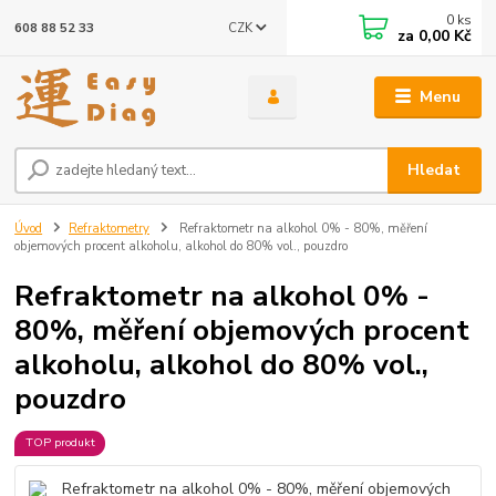
0
ks
CZK
608 88 52 33
za
0,00 Kč
Menu
Hledat
Úvod
Refraktometry
Refraktometr na alkohol 0% - 80%, měření
objemových procent alkoholu, alkohol do 80% vol., pouzdro
Refraktometr na alkohol 0% -
80%, měření objemových procent
alkoholu, alkohol do 80% vol.,
pouzdro
TOP produkt