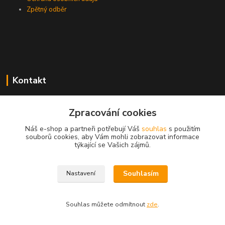
Zpětný odběr
Kontakt
Zpracování cookies
EasyDiag.cz
Náš e-shop a partneři potřebují Váš
souhlas
s použitím
souborů cookies, aby Vám mohli zobrazovat informace
608 88 52 33
týkající se Vašich zájmů.
obchod@easydiag.cz
Souhlasím
Nastavení
Souhlas můžete odmítnout
zde
.