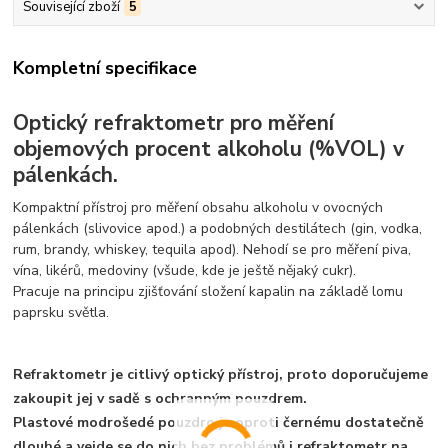
Související zboží
5
Kompletní specifikace
Optický refraktometr pro měření
objemových procent alkoholu (%VOL) v
pálenkách.
Kompaktní přístroj pro měření obsahu alkoholu v ovocných
pálenkách (slivovice apod.) a podobných destilátech (gin, vodka,
rum, brandy, whiskey, tequila apod). Nehodí se pro měření piva,
vína, likérů, medoviny (všude, kde je ještě nějaký cukr).
Pracuje na principu zjišťování složení kapalin na základě lomu
paprsku světla.
Refraktometr je citlivý optický přístroj, proto doporučujeme
zakoupit jej v sadě s ochranným pouzdrem.
Plastové modrošedé pouzdro je oproti černému dostatečně
dlouhé a vejde se do nich bez problémů i refraktometr na