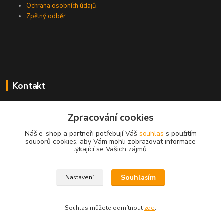
Ochrana osobních údajů
Zpětný odběr
Kontakt
Zpracování cookies
EasyDiag.cz
Náš e-shop a partneři potřebují Váš
souhlas
s použitím
souborů cookies, aby Vám mohli zobrazovat informace
608 88 52 33
týkající se Vašich zájmů.
obchod@easydiag.cz
Souhlasím
Nastavení
Souhlas můžete odmítnout
zde
.