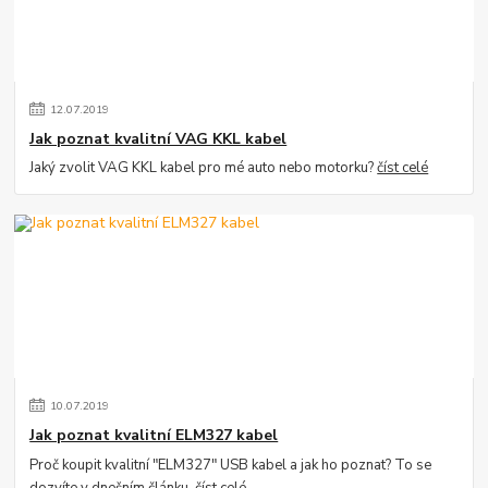
12
.
07
.
2019
Jak poznat kvalitní VAG KKL kabel
Jaký zvolit VAG KKL kabel pro mé auto nebo motorku?
číst celé
10
.
07
.
2019
Jak poznat kvalitní ELM327 kabel
Proč koupit kvalitní "ELM327" USB kabel a jak ho poznat? To se
dozvíte v dnešním článku.
číst celé