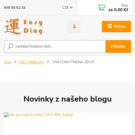
0
ks
CZK
608 88 52 33
za
0,00 Kč
Menu
Hledat
Úvod
VŠE O NÁKUPU
VRÁCENÍ/VÝMĚNA ZBOŽÍ
Novinky z našeho blogu