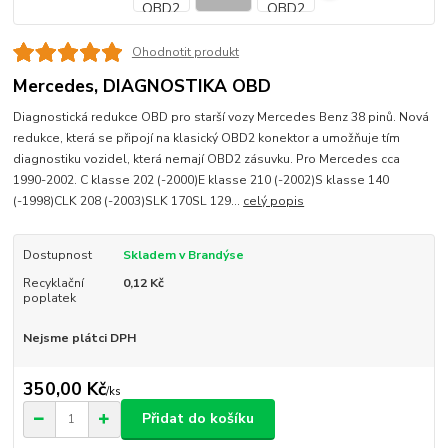
Ohodnotit produkt
Mercedes, DIAGNOSTIKA OBD
Diagnostická redukce OBD pro starší vozy Mercedes Benz 38 pinů. Nová
redukce, která se připojí na klasický OBD2 konektor a umožňuje tím
diagnostiku vozidel, která nemají OBD2 zásuvku. Pro Mercedes cca
1990-2002. C klasse 202 (-2000)E klasse 210 (-2002)S klasse 140
(-1998)CLK 208 (-2003)SLK 170SL 129...
celý popis
Dostupnost
Skladem v Brandýse
Recyklační
0,12 Kč
poplatek
Nejsme plátci DPH
350,00 Kč
/
ks
Přidat do košíku