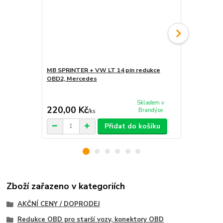
MB SPRINTER + VW LT 14 pin redukce
OBD2, Mercedes
MAN 37 pin
37pin adapt
Skladem v
220,00 Kč
840,00 K
Brandýse
/
ks
Přidat do košíku
Zboží zařazeno v kategoriích
AKČNÍ CENY / DOPRODEJ
Redukce OBD pro starší vozy, konektory OBD