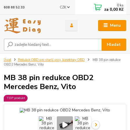
0
ks
CZK
608 88 52 33
za
0,00 Kč
Menu
Hledat
Úvod
Redukce OBD pro starší vozy, konektory OBD
MB 38 pin redukce
OBD2 Mercedes Benz, Vito
MB 38 pin redukce OBD2
Mercedes Benz, Vito
TOP produkt