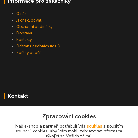
Informace pro zákazníky
O nás
Jak nakupovat
Obchodní podmínky
Doprava
Kontakty
Ochrana osobních údajů
Zpětný odběr
Kontakt
Zpracování cookies
EasyDiag.cz
Náš e-shop a partneři potřebují Váš
souhlas
s použitím
souborů cookies, aby Vám mohli zobrazovat informace
608 88 52 33
týkající se Vašich zájmů.