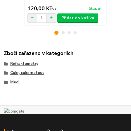
cena od
120,00 Kč
640,00 K
Skladem
/
ks
Přidat do košíku
Zboží zařazeno v kategoriích
Refraktometry
Cukr, cukernatost
Med