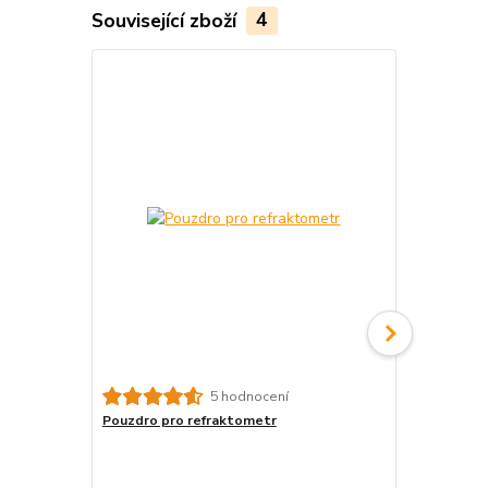
Související zboží
4
TOP produkt
5 hodnocení
Pouzdro pro refraktometr
Refraktomet
°Bx - 32 °Bx
ovocných ko
cukroměr, na