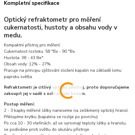
Kompletní specifikace
Optický refraktometr pro měření
cukernatosti, hustoty a obsahu vody v
medu.
Kompaktní přístroj pro měření:
Cukernatost roztoku: 58 °Bx - 90 °Bx.
Hustota: 38 - 43 Be°.
Obsah vody: 12% - 27%.
Pracuje na principu zjišťování složení kapalin na základě lomu
paprsku světla.
Refraktometr je citlivý optický přístroj, proto doporučujeme
zakoupit jej v sadě s ochranným boxem.
Postup měření:
2 - 3 kapky měřené látky naneseme na zešikmený optický hranol.
Přiklopíme krytku (kapalina se rozlije po povrchu).
Po cca 10 - 30 vteřinách, až se vyrovnají teploty látky a hranolu,
se podíváme proti světlu do okuláru přístroje.