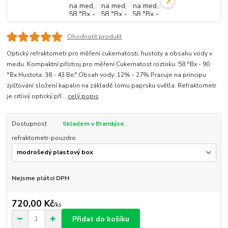
Ohodnotit produkt
Optický refraktometr pro měření cukernatosti, hustoty a obsahu vody v
medu. Kompaktní přístroj pro měření:Cukernatost roztoku: 58 °Bx - 90
°Bx.Hustota: 38 - 43 Be°.Obsah vody: 12% - 27%.Pracuje na principu
zjišťování složení kapalin na základě lomu paprsku světla. Refraktometr
je citlivý optický pří...
celý popis
Dostupnost
Skladem v Brandýse
refraktometr-pouzdro
Nejsme plátci DPH
720,00 Kč
/
ks
Přidat do košíku