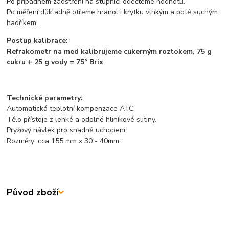
Po případném zaostření na stupnici odečteme hodnotu.
Po měření důkladně otřeme hranol i krytku vlhkým a poté suchým
hadříkem.
Postup kalibrace:
Refrakometr na med kalibrujeme cukerným roztokem, 75 g
cukru + 25 g vody = 75° Brix
Technické parametry:
Automatická teplotní kompenzace ATC.
Tělo přístoje z lehké a odolné hliníkové slitiny.
Pryžový návlek pro snadné uchopení.
Rozměry: cca 155 mm x 30 - 40mm.
Původ zboží