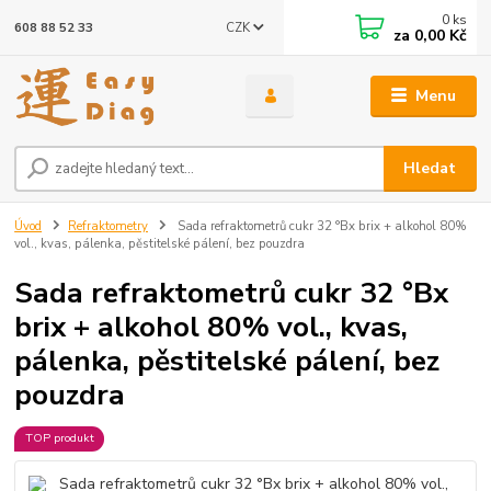
0
ks
CZK
608 88 52 33
za
0,00 Kč
Menu
Hledat
Úvod
Refraktometry
Sada refraktometrů cukr 32 °Bx brix + alkohol 80%
vol., kvas, pálenka, pěstitelské pálení, bez pouzdra
Sada refraktometrů cukr 32 °Bx
brix + alkohol 80% vol., kvas,
pálenka, pěstitelské pálení, bez
pouzdra
TOP produkt