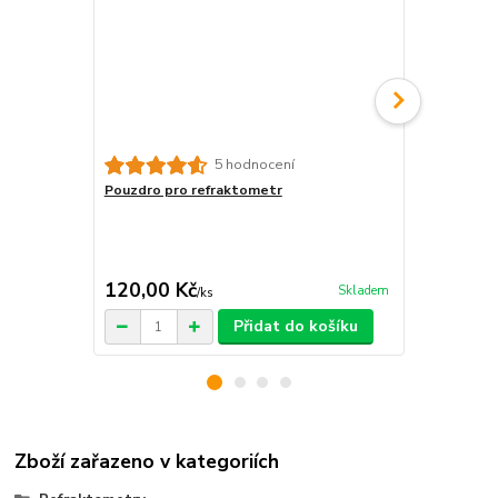
5 hodnocení
Pouzdro pro refraktometr
Refraktomet
°Bx - 32 °Bx
ovocných ko
cukroměr, na
cena od
120,00 Kč
640,00 K
Skladem
/
ks
Přidat do košíku
Zboží zařazeno v kategoriích