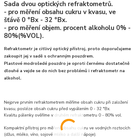
Sada dvou optických refraktometrů.
- pro měření obsahu cukru v kvasu, ve
šťávě 0 °Bx - 32 °Bx.
- pro měření objem. procent alkoholu 0% -
80%(%VOL).
Refraktometr je citlivý optický přístroj, proto doporučujeme
zakoupit jej v sadě s ochranným pouzdrem.
Plastové modrošedé pouzdro je oproti černému dostatečně
dlouhé a vejde se do nich bez problémů i refraktometr na
alkohol.
Nejprve prvním refraktometrem měříme obsah cukru při založení
kvasu, posléze obsah cukru před vypálením 0 - 32 °Bx.
Kvalitu pálenky ověříme v druhém refraktometru 0 - 80% vol.
Kompaktní přístroj pro měření obsahu cukru ve vodných roztocích
(džus, mléko, víno, sojové mléko a další nápoje).