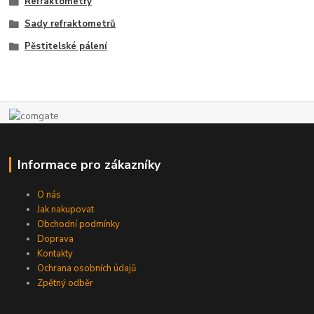
Refraktometry
Sady refraktometrů
Pěstitelské pálení
Informace pro zákazníky
O nás
Jak nakupovat
Obchodní podmínky
Doprava
Kontakty
Ochrana osobních údajů
Zpětný odběr